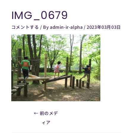
内
IMG_0679
容
Post
を
navigation
コメントする
/ By
admin-ir-alpha
/
2023年03月03日
ス
キ
ッ
プ
←
前のメデ
ィア