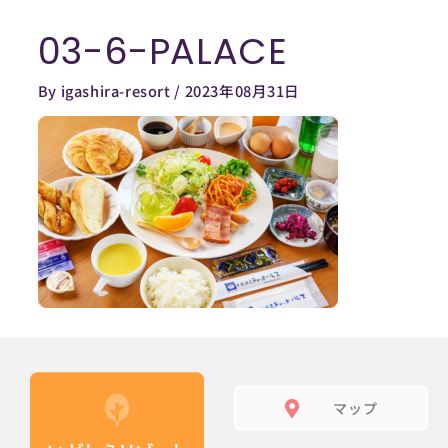
内
03-6-PALACE
容
を
By
igashira-resort
/
2023年08月31日
ス
キ
ッ
プ
マップ