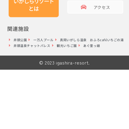
アクセス
関連施設
井頭公園
一万人プール
真岡いがしら温泉 おふろcaféいちごの湯
井頭温泉チャットパレス
観光いちご園
あぐ里っ娘
© 2023 igashira-resort.