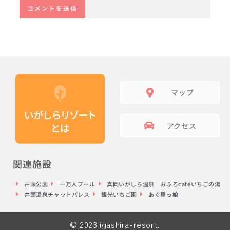
マップ
アクセス
関連施設
井頭公園
一万人プール
真岡いがしら温泉 おふろcaféいちごの湯
井頭温泉チャットパレス
観光いちご園
あぐ里っ娘
© 2023 igashira-resort.