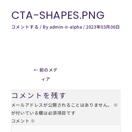
内
CTA-SHAPES.PNG
容
Post
を
navigation
コメントする
/ By
admin-ir-alpha
/
2023年03月06日
ス
キ
ッ
プ
←
前のメデ
ィア
コメントを残す
メールアドレスが公開されることはありません。
※
が付いている欄は必須項目です
コメント
※