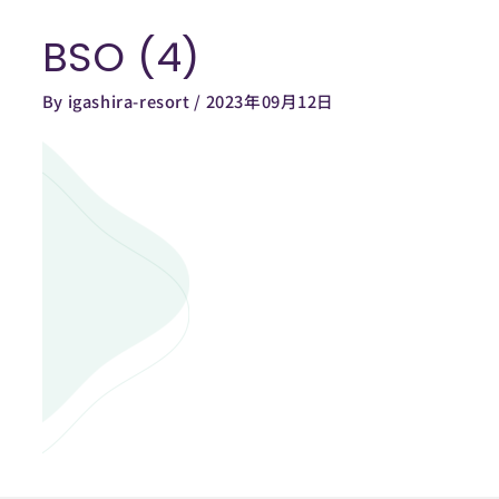
内
BSO (4)
容
を
By
igashira-resort
/
2023年09月12日
ス
キ
ッ
プ