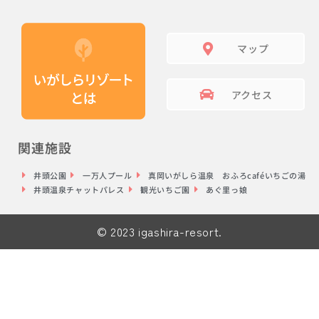
マップ
アクセス
関連施設
井頭公園
一万人プール
真岡いがしら温泉 おふろcaféいちごの湯
井頭温泉チャットパレス
観光いちご園
あぐ里っ娘
© 2023 igashira-resort.