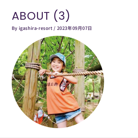
内
ABOUT (3)
容
を
By
igashira-resort
/
2023年09月07日
ス
キ
ッ
プ