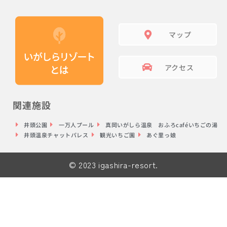
マップ
アクセス
関連施設
井頭公園
一万人プール
真岡いがしら温泉 おふろcaféいちごの湯
井頭温泉チャットパレス
観光いちご園
あぐ里っ娘
© 2023 igashira-resort.