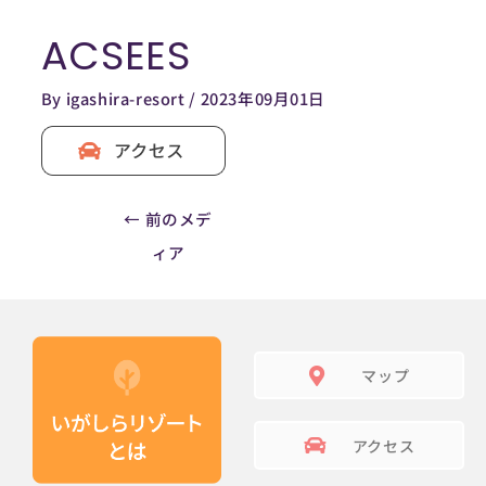
内
ACSEES
容
Post
を
navigation
By
igashira-resort
/
2023年09月01日
ス
キ
ッ
プ
←
前のメデ
ィア
マップ
アクセス