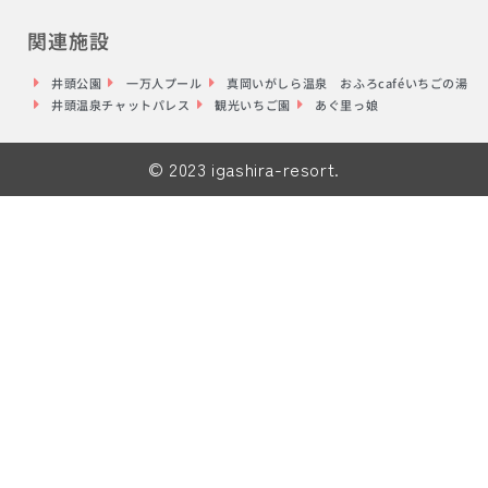
関連施設
井頭公園
一万人プール
真岡いがしら温泉 おふろcaféいちごの湯
井頭温泉チャットパレス
観光いちご園
あぐ里っ娘
© 2023 igashira-resort.