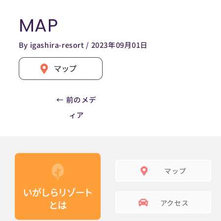
内
MAP
容
Post
を
navigation
By
igashira-resort
/
2023年09月01日
ス
キ
ッ
プ
←
前のメデ
ィア
マップ
アクセス