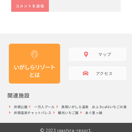
マップ
アクセス
関連施設
井頭公園
一万人プール
真岡いがしら温泉 おふろcaféいちごの湯
井頭温泉チャットパレス
観光いちご園
あぐ里っ娘
© 2023 igashira-resort.