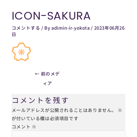
内
ICON-SAKURA
容
Post
を
navigation
コメントする
/ By
adimin-ir-yokota
/
2023年06月26
ス
日
キ
ッ
プ
←
前のメデ
ィア
コメントを残す
メールアドレスが公開されることはありません。
※
が付いている欄は必須項目です
コメント
※