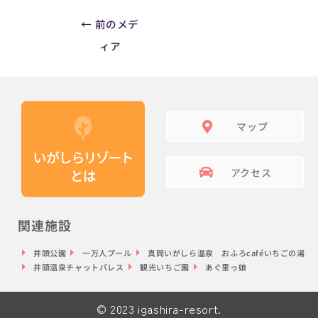
←
前のメデ
ィア
マップ
アクセス
関連施設
井頭公園
一万人プール
真岡いがしら温泉 おふろcaféいちごの湯
井頭温泉チャットパレス
観光いちご園
あぐ里っ娘
© 2023 igashira-resort.