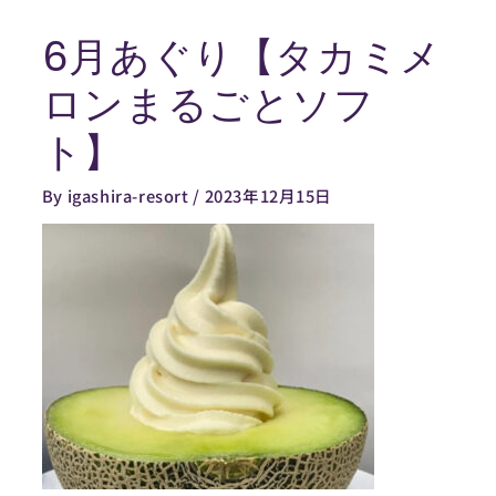
内
6月あぐり【タカミメ
容
Post
を
navigation
ロンまるごとソフ
ス
キ
ト】
ッ
プ
By
igashira-resort
/
2023年12月15日