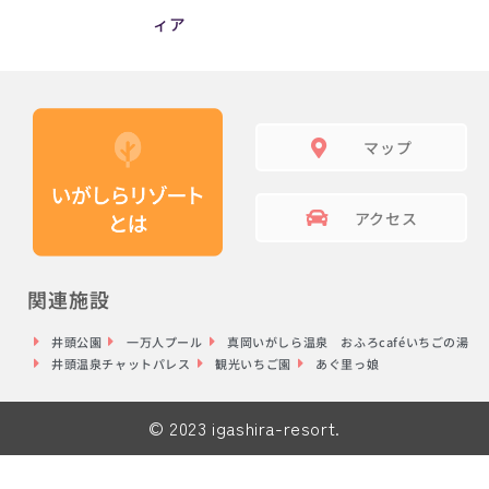
ィア
マップ
アクセス
関連施設
井頭公園
一万人プール
真岡いがしら温泉 おふろcaféいちごの湯
井頭温泉チャットパレス
観光いちご園
あぐ里っ娘
© 2023 igashira-resort.