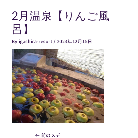
内
2月温泉【りんご風
容
Post
を
navigation
呂】
ス
キ
By
igashira-resort
/
2023年12月15日
ッ
プ
←
前のメデ