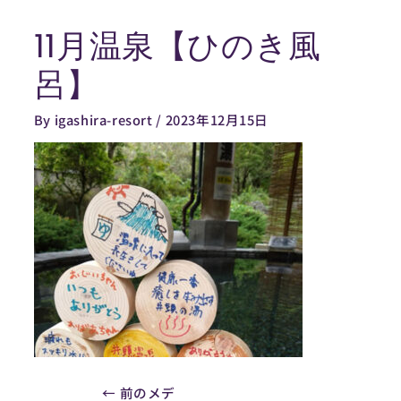
内
11月温泉【ひのき風
容
Post
を
navigation
呂】
ス
キ
By
igashira-resort
/
2023年12月15日
ッ
プ
←
前のメデ