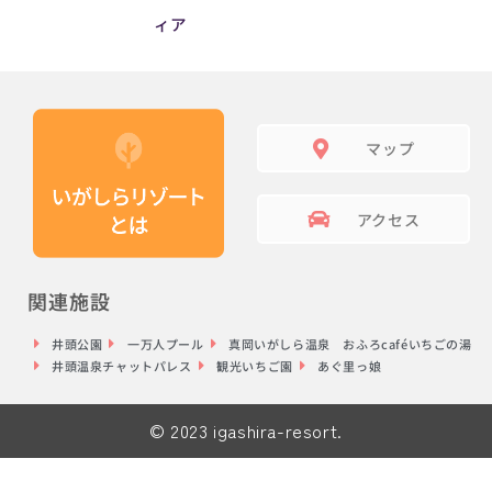
ィア
マップ
アクセス
関連施設
井頭公園
一万人プール
真岡いがしら温泉 おふろcaféいちごの湯
井頭温泉チャットパレス
観光いちご園
あぐ里っ娘
© 2023 igashira-resort.