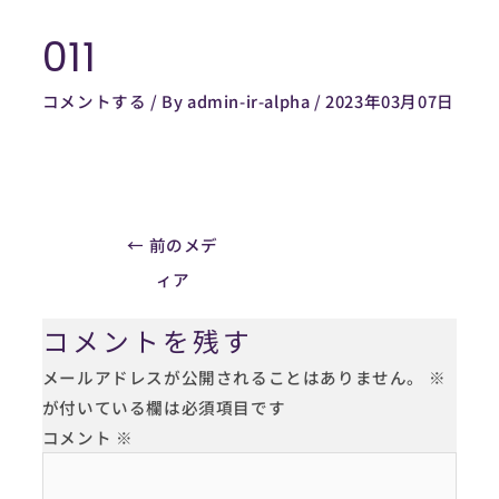
内
011
容
Post
を
navigation
コメントする
/ By
admin-ir-alpha
/
2023年03月07日
ス
キ
ッ
プ
←
前のメデ
ィア
コメントを残す
メールアドレスが公開されることはありません。
※
が付いている欄は必須項目です
コメント
※