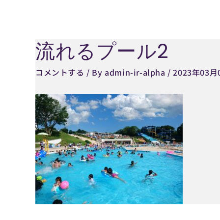
内
容
を
流れるプール2
Post
ス
navigation
キ
コメントする
/ By
admin-ir-alpha
/
2023年03月
ッ
プ