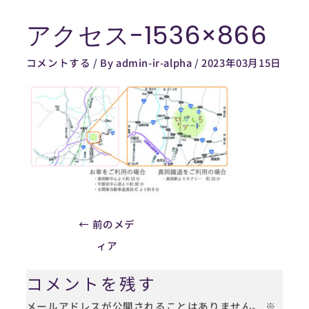
内
アクセス-1536×866
容
Post
を
navigation
コメントする
/ By
admin-ir-alpha
/
2023年03月15日
ス
キ
ッ
プ
←
前のメデ
ィア
コメントを残す
メールアドレスが公開されることはありません。
※