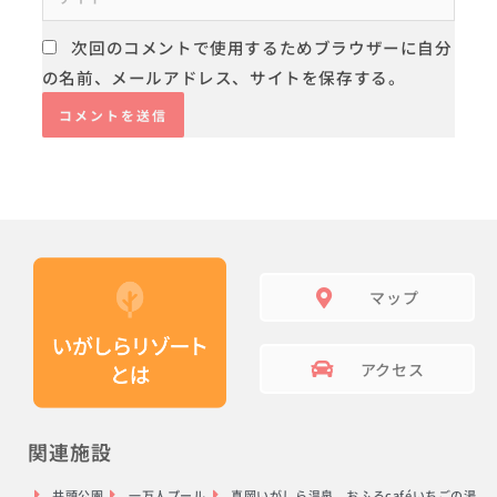
*
イ
ト
次回のコメントで使用するためブラウザーに自分
の名前、メールアドレス、サイトを保存する。
マップ
アクセス
関連施設
井頭公園
一万人プール
真岡いがしら温泉 おふろcaféいちごの湯