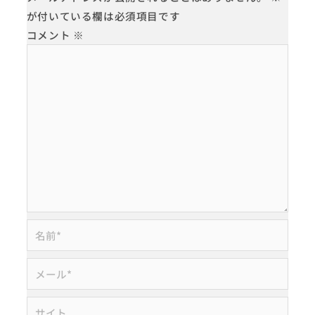
が付いている欄は必須項目です
コメント
※
名
前
*
メ
ー
ル
サ