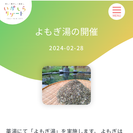
内
容
を
よもぎ湯の開催
ス
キ
ッ
2024-02-28
プ
薬湯にて「よもぎ湯」を実施します。 よもぎは