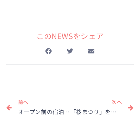
このNEWSをシェア
Prev
N
前へ
次へ
オープン前の宿泊施設にご招待
「桜まつり」を開催！