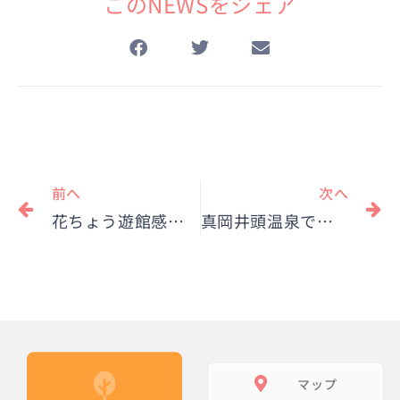
このNEWSをシェア
Prev
N
前へ
次へ
花ちょう遊館感謝デー「梅の実プレゼント」
真岡井頭温泉で「夏メニュー」がスタート！
マップ