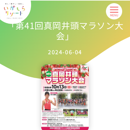
内
容
を
「第41回真岡井頭マラソン大
ス
会」
キ
ッ
プ
2024-06-04