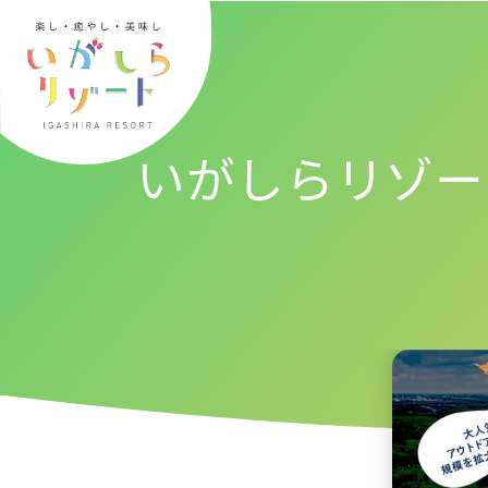
内
容
を
ス
キ
いがしらリゾー
ッ
プ