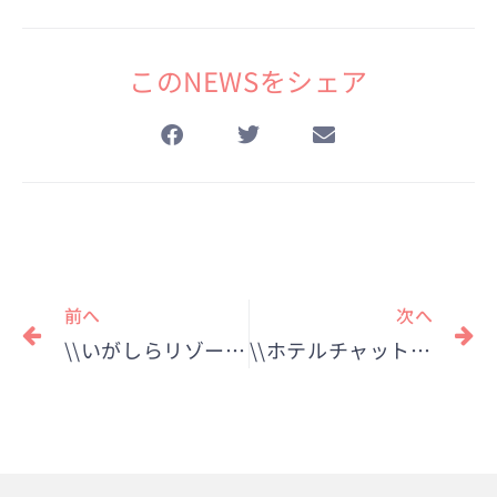
このNEWSをシェア
Prev
N
前へ
次へ
\\いがしらリゾートアウトドア秋フェス2025が開催されました！//
\\ホテルチャットパレスより学生・若者応援プランが登場♪//