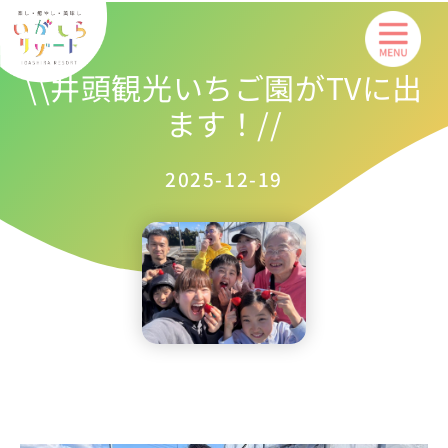
内
容
を
\\井頭観光いちご園がTVに出
ス
ます！//
キ
ッ
プ
2025-12-19