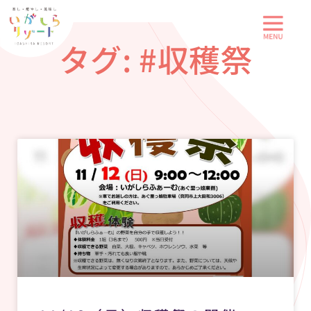
内
容
タグ: #収穫祭
を
ス
キ
ッ
プ