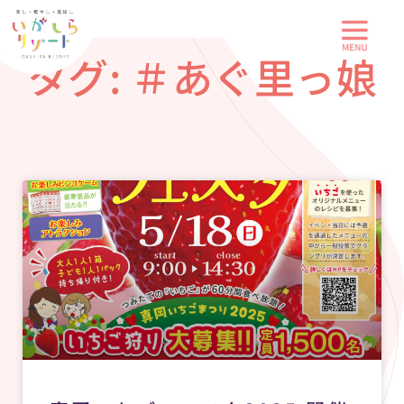
内
容
タグ: ＃あぐ里っ娘
を
ス
キ
ッ
プ