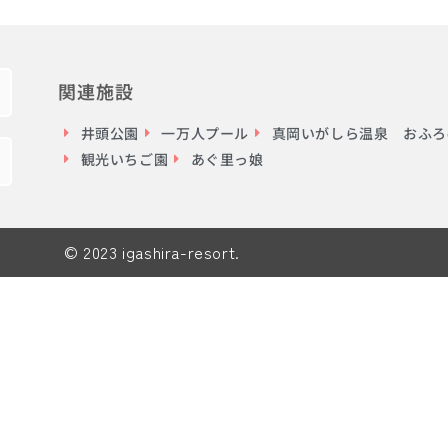
関連施設
井頭公園
一万人プール
真岡いがしら温泉 おふろc
観光いちご園
あぐ里っ娘
© 2023 igashira-resort.