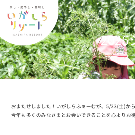
内
容
を
ス
202
キ
ッ
プ
おまたせしました！いがしらふぁーむが、5/23(土)か
今年も多くのみなさまとお会いできることを心よりお