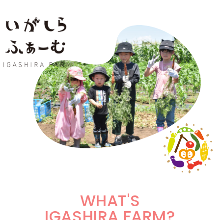
内
容
を
ス
キ
ッ
プ
WHAT'S
IGASHIRA FARM?